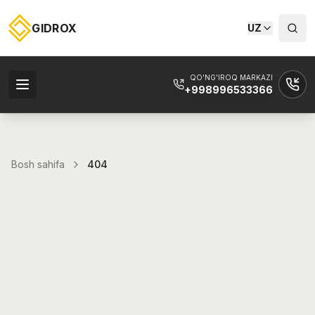
GIDROX
UZ
QO'NG'IROQ MARKAZI
+998996533366
Bosh sahifa
404