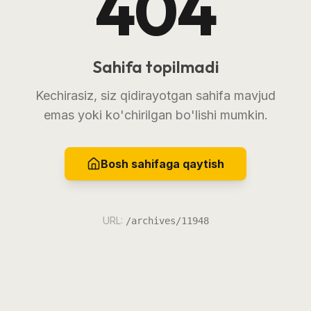
404
Sahifa topilmadi
Kechirasiz, siz qidirayotgan sahifa mavjud
emas yoki ko'chirilgan bo'lishi mumkin.
Bosh sahifaga qaytish
URL:
/archives/11948