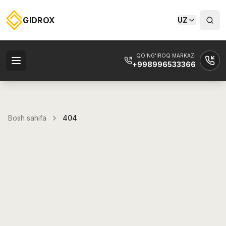
GIDROX
UZ
QO'NG'IROQ MARKAZI
+998996533366
Bosh sahifa
404