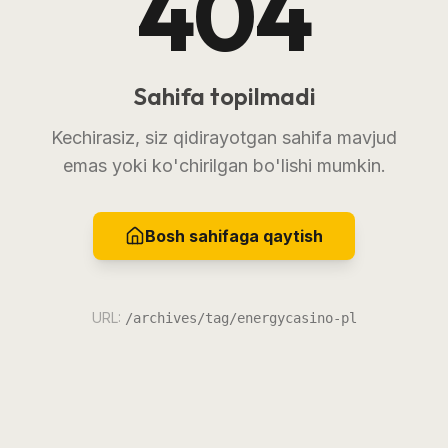
404
Sahifa topilmadi
Kechirasiz, siz qidirayotgan sahifa mavjud
emas yoki ko'chirilgan bo'lishi mumkin.
Bosh sahifaga qaytish
URL:
/archives/tag/energycasino-pl