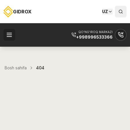
GIDROX
UZ
QO'NG'IROQ MARKAZI
+998996533366
Bosh sahifa
404