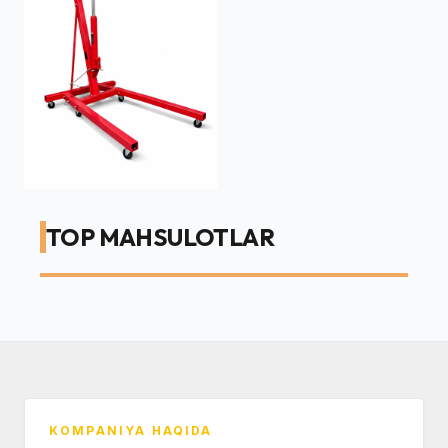
GDC-2000VA (110-250V) (RELELIY TO'K
STABILIZATORI)
GDC-2000VA (110-250V)
Biz samarali va tejamkor yechim taklif qilamiz.
Bizning texnik mutaxassislarimiz tajribasidan
foydalaning - pastgi sariq tugmani bosing yoki
qo'ng'iroq qiling.
TOP MAHSULOTLAR
2
KOMPANIYA HAQIDA