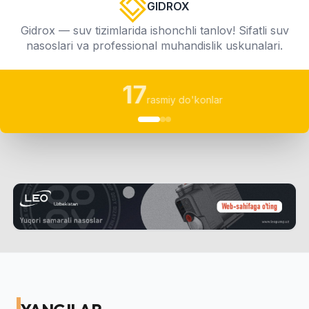
GIDROX
Gidrox — suv tizimlarida ishonchli tanlov! Sifatli suv
nasoslari va professional muhandislik uskunalari.
17
rasmiy do'konlar