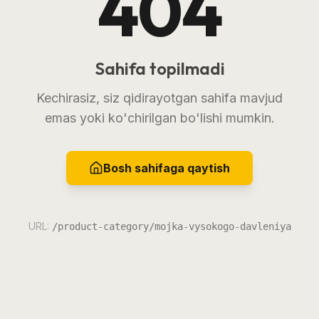
404
Sahifa topilmadi
Kechirasiz, siz qidirayotgan sahifa mavjud
emas yoki ko'chirilgan bo'lishi mumkin.
Bosh sahifaga qaytish
URL:
/product-category/mojka-vysokogo-davleniya