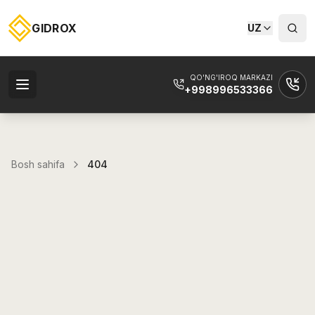
GIDROX
UZ
QO'NG'IROQ MARKAZI
+998996533366
Bosh sahifa
404