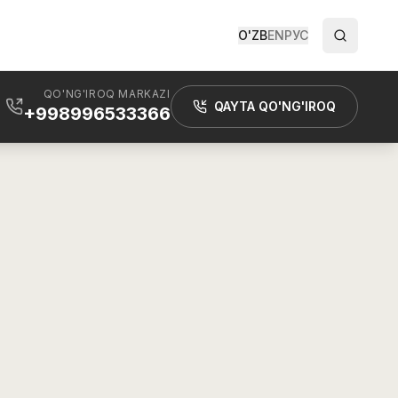
O'ZB
EN
РУС
QO'NG'IROQ MARKAZI
QAYTA QO'NG'IROQ
+998996533366