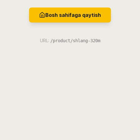
Bosh sahifaga qaytish
URL:
/product/shlang-320m