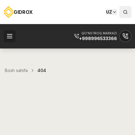
GIDROX
UZ
QO'NG'IROQ MARKAZI
+998996533366
Bosh sahifa
404