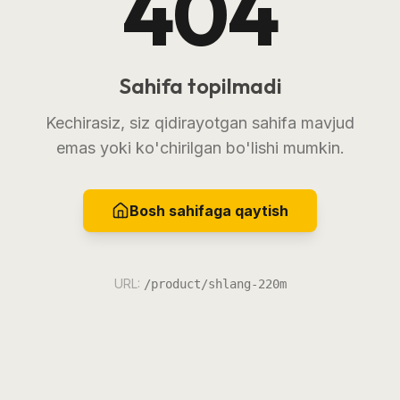
404
Sahifa topilmadi
Kechirasiz, siz qidirayotgan sahifa mavjud
emas yoki ko'chirilgan bo'lishi mumkin.
Bosh sahifaga qaytish
URL:
/product/shlang-220m