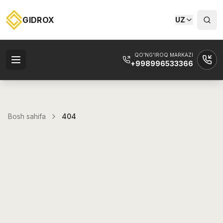
GIDROX
UZ
QO'NG'IROQ MARKAZI
+998996533366
Bosh sahifa
404