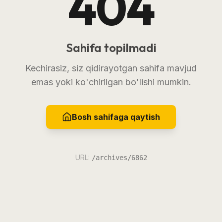
404
Sahifa topilmadi
Kechirasiz, siz qidirayotgan sahifa mavjud
emas yoki ko'chirilgan bo'lishi mumkin.
Bosh sahifaga qaytish
URL:
/archives/6862