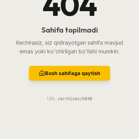
404
Sahifa topilmadi
Kechirasiz, siz qidirayotgan sahifa mavjud
emas yoki ko'chirilgan bo'lishi mumkin.
Bosh sahifaga qaytish
URL:
/archives/6848