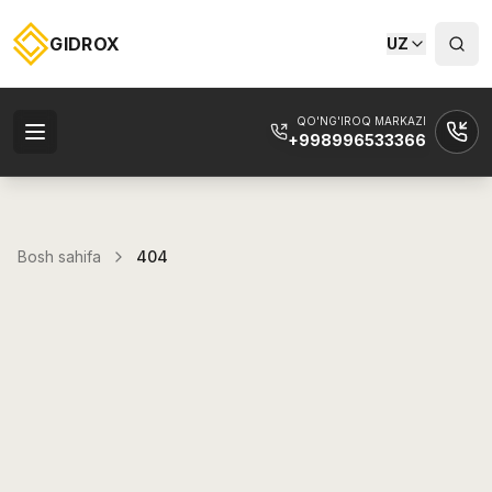
GIDROX
UZ
QO'NG'IROQ MARKAZI
+998996533366
Bosh sahifa
404