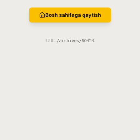
Bosh sahifaga qaytish
URL:
/archives/60424