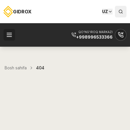
GIDROX
UZ
QO'NG'IROQ MARKAZI
+998996533366
Bosh sahifa
404