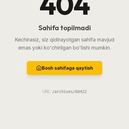
404
Sahifa topilmadi
Kechirasiz, siz qidirayotgan sahifa mavjud
emas yoki ko'chirilgan bo'lishi mumkin.
Bosh sahifaga qaytish
URL:
/archives/60422