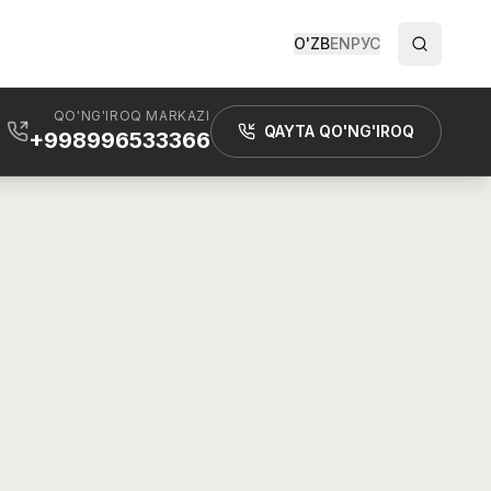
O'ZB
EN
РУС
QO'NG'IROQ MARKAZI
QAYTA QO'NG'IROQ
+998996533366