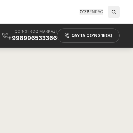
O'ZB
EN
РУС
QO'NG'IROQ MARKAZI
QAYTA QO'NG'IROQ
+998996533366