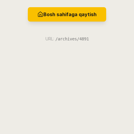
Bosh sahifaga qaytish
URL:
/archives/4891