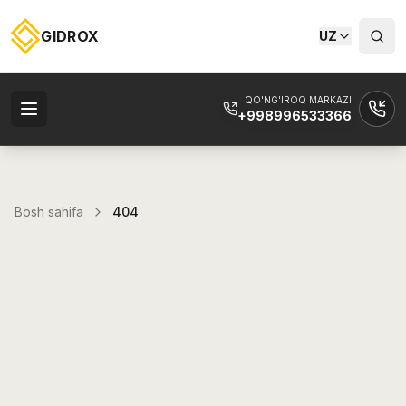
GIDROX
UZ
QO'NG'IROQ MARKAZI
+998996533366
Bosh sahifa
404