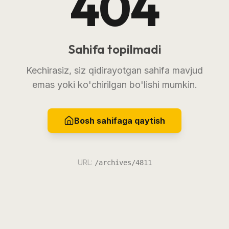
404
Sahifa topilmadi
Kechirasiz, siz qidirayotgan sahifa mavjud
emas yoki ko'chirilgan bo'lishi mumkin.
Bosh sahifaga qaytish
URL:
/archives/4811