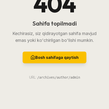
404
Sahifa topilmadi
Kechirasiz, siz qidirayotgan sahifa mavjud
emas yoki ko'chirilgan bo'lishi mumkin.
Bosh sahifaga qaytish
URL:
/archives/author/admin