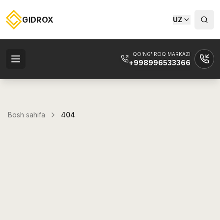
GIDROX
UZ
QO'NG'IROQ MARKAZI
+998996533366
Bosh sahifa
404