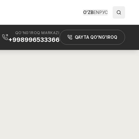
O'ZB
EN
РУС
QO'NG'IROQ MARKAZI
QAYTA QO'NG'IROQ
+998996533366