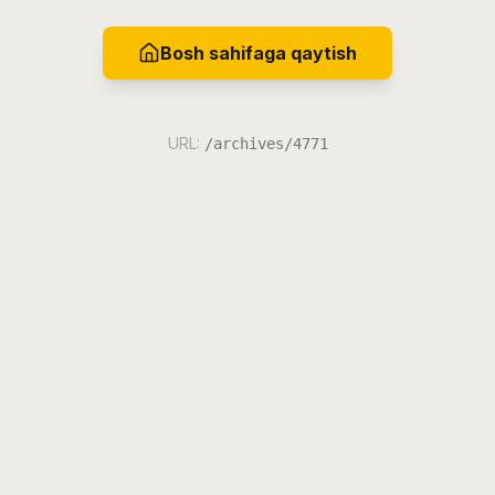
Bosh sahifaga qaytish
URL:
/archives/4771