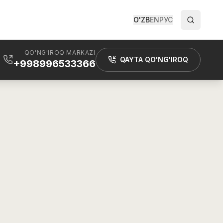
O'ZB
EN
РУС
QO'NG'IROQ MARKAZI
QAYTA QO'NG'IROQ
+998996533366