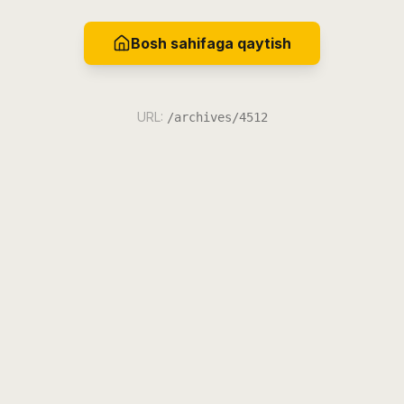
Bosh sahifaga qaytish
URL:
/archives/4512