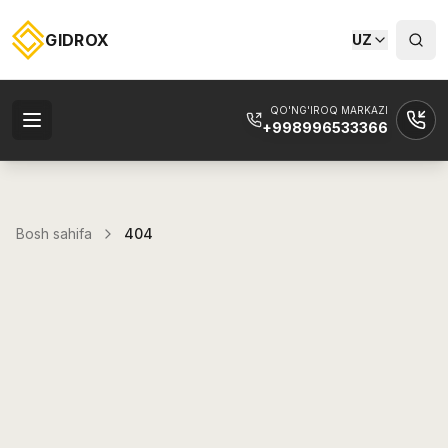
GIDROX
UZ
QO'NG'IROQ MARKAZI
+998996533366
Bosh sahifa
404