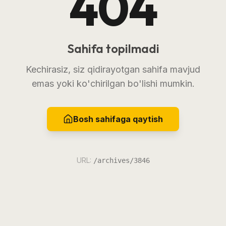
404
Sahifa topilmadi
Kechirasiz, siz qidirayotgan sahifa mavjud
emas yoki ko'chirilgan bo'lishi mumkin.
Bosh sahifaga qaytish
URL:
/archives/3846