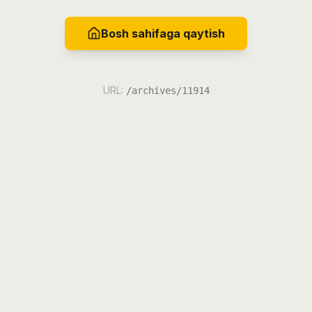
Bosh sahifaga qaytish
URL:
/archives/11914