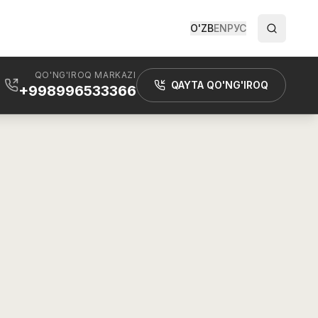
O'ZB
EN
РУС
QO'NG'IROQ MARKAZI
QAYTA QO'NG'IROQ
+998996533366