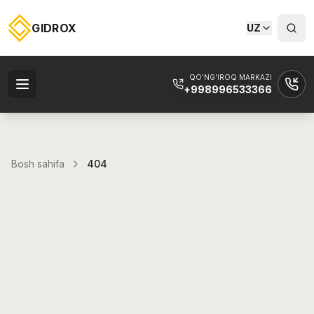
GIDROX
UZ
QO'NG'IROQ MARKAZI
+998996533366
Bosh sahifa
404