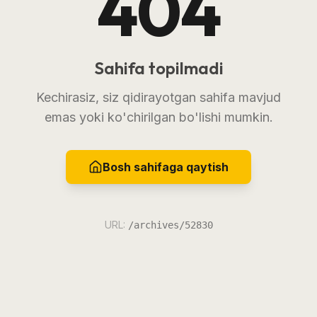
404
Sahifa topilmadi
Kechirasiz, siz qidirayotgan sahifa mavjud
emas yoki ko'chirilgan bo'lishi mumkin.
Bosh sahifaga qaytish
URL:
/archives/52830