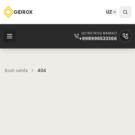
GIDROX
UZ
QO'NG'IROQ MARKAZI
+998996533366
Bosh sahifa
404