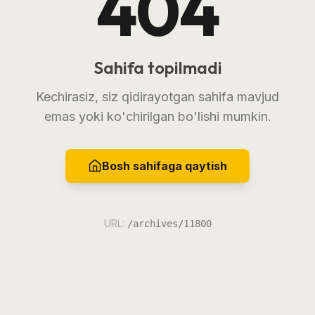
404
Sahifa topilmadi
Kechirasiz, siz qidirayotgan sahifa mavjud
emas yoki ko'chirilgan bo'lishi mumkin.
Bosh sahifaga qaytish
URL:
/archives/11800