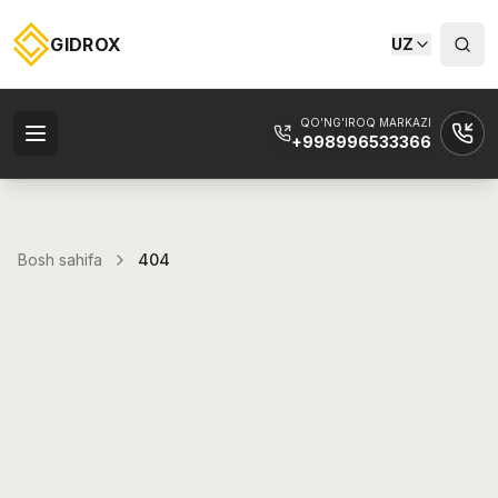
GIDROX
UZ
QO'NG'IROQ MARKAZI
+998996533366
Bosh sahifa
404