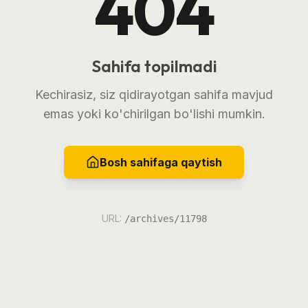
404
Sahifa topilmadi
Kechirasiz, siz qidirayotgan sahifa mavjud
emas yoki ko'chirilgan bo'lishi mumkin.
Bosh sahifaga qaytish
URL:
/archives/11798