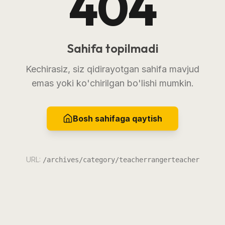
404
Sahifa topilmadi
Kechirasiz, siz qidirayotgan sahifa mavjud
emas yoki ko'chirilgan bo'lishi mumkin.
Bosh sahifaga qaytish
URL:
/archives/category/teacherrangerteacher