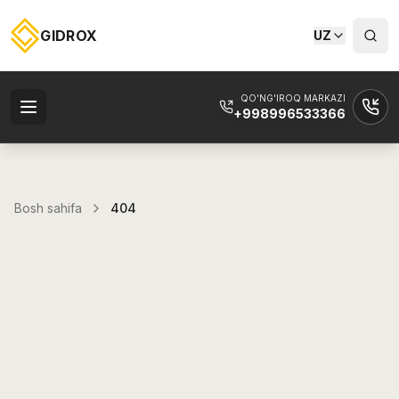
GIDROX
UZ
QO'NG'IROQ MARKAZI
+998996533366
Bosh sahifa
404