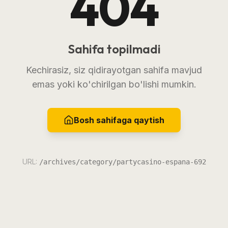
404
Sahifa topilmadi
Kechirasiz, siz qidirayotgan sahifa mavjud
emas yoki ko'chirilgan bo'lishi mumkin.
Bosh sahifaga qaytish
URL:
/archives/category/partycasino-espana-692