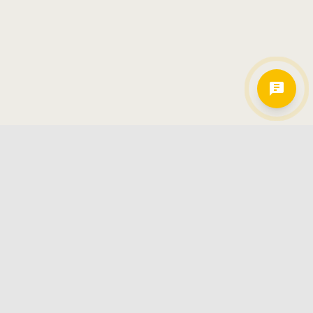
Hamkorlarimiz