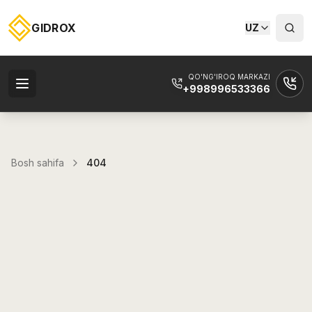
GIDROX
UZ
QO'NG'IROQ MARKAZI
+998996533366
Bosh sahifa
404