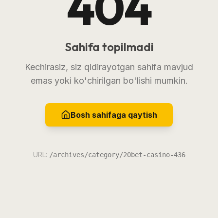
404
Sahifa topilmadi
Kechirasiz, siz qidirayotgan sahifa mavjud
emas yoki ko'chirilgan bo'lishi mumkin.
Bosh sahifaga qaytish
URL:
/archives/category/20bet-casino-436