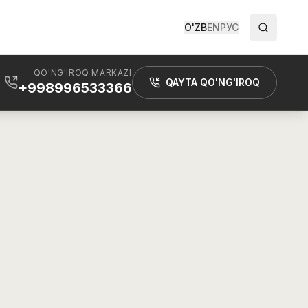
O'ZB
EN
РУС
QO'NG'IROQ MARKAZI
QAYTA QO'NG'IROQ
+998996533366