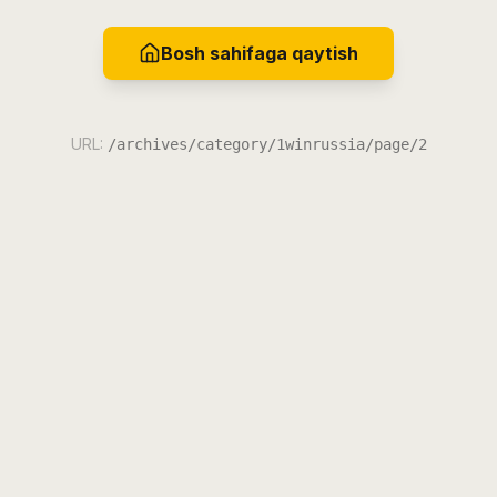
Bosh sahifaga qaytish
URL:
/archives/category/1winrussia/page/2