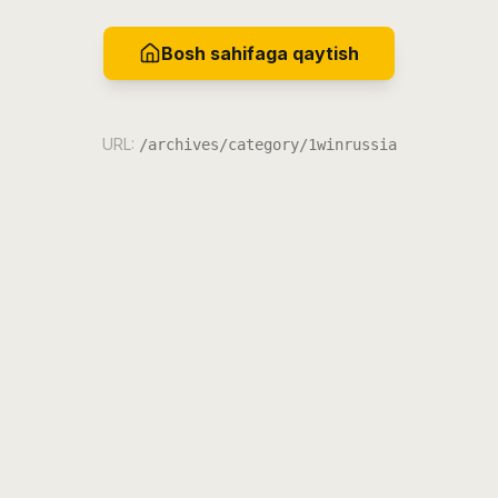
Bosh sahifaga qaytish
URL:
/archives/category/1winrussia