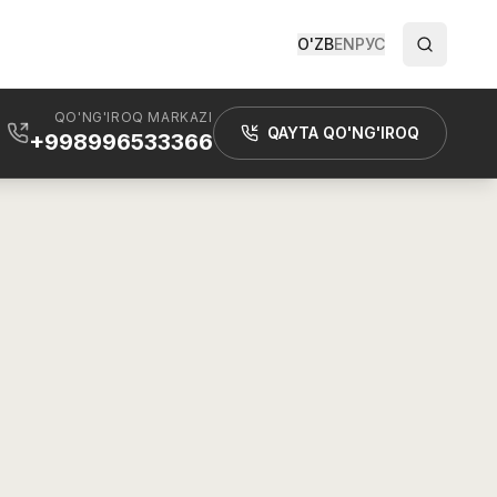
O'ZB
EN
РУС
QO'NG'IROQ MARKAZI
QAYTA QO'NG'IROQ
+998996533366