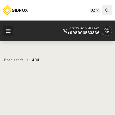
GIDROX
UZ
QO'NG'IROQ MARKAZI
+998996533366
Bosh sahifa
404