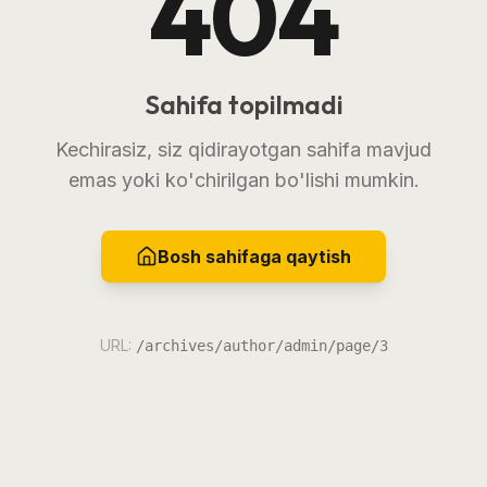
404
Sahifa topilmadi
Kechirasiz, siz qidirayotgan sahifa mavjud
emas yoki ko'chirilgan bo'lishi mumkin.
Bosh sahifaga qaytish
URL:
/archives/author/admin/page/3