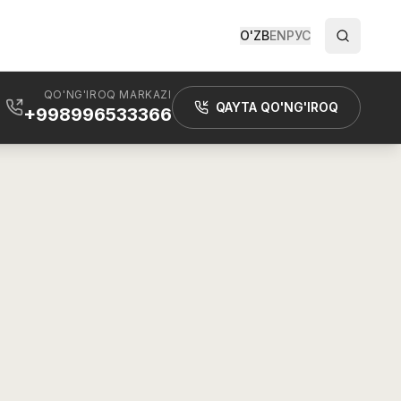
O'ZB
EN
РУС
QO'NG'IROQ MARKAZI
QAYTA QO'NG'IROQ
+998996533366