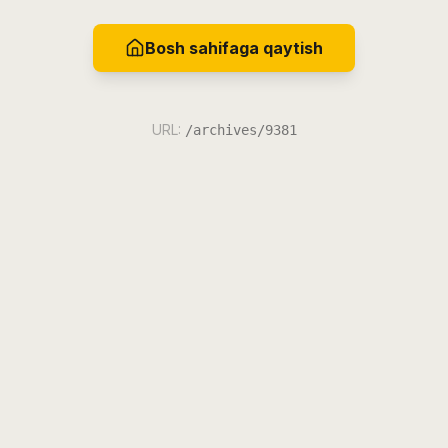
Bosh sahifaga qaytish
URL:
/archives/9381