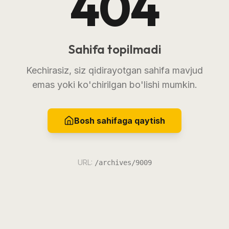
404
Sahifa topilmadi
Kechirasiz, siz qidirayotgan sahifa mavjud
emas yoki ko'chirilgan bo'lishi mumkin.
Bosh sahifaga qaytish
URL:
/archives/9009