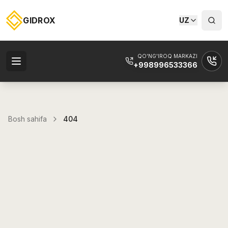
GIDROX
UZ
QO'NG'IROQ MARKAZI
+998996533366
Bosh sahifa
404