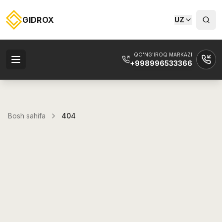
GIDROX
UZ
QO'NG'IROQ MARKAZI
+998996533366
Bosh sahifa
404