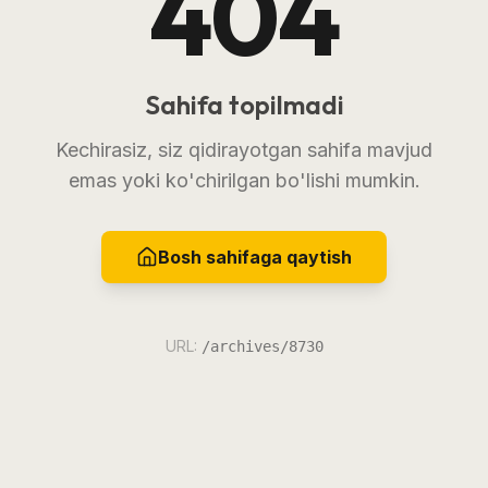
404
Sahifa topilmadi
Kechirasiz, siz qidirayotgan sahifa mavjud
emas yoki ko'chirilgan bo'lishi mumkin.
Bosh sahifaga qaytish
URL:
/archives/8730