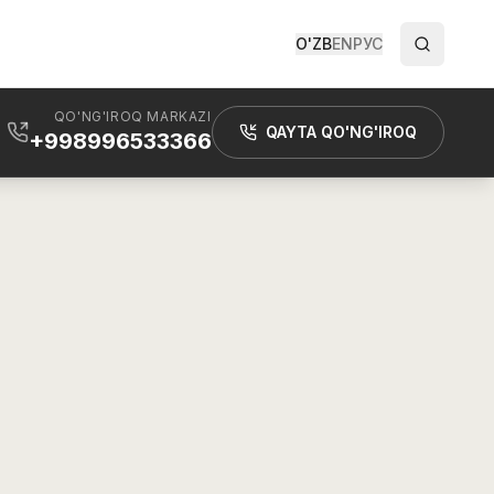
O'ZB
EN
РУС
QO'NG'IROQ MARKAZI
QAYTA QO'NG'IROQ
+998996533366