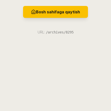
Bosh sahifaga qaytish
URL:
/archives/8295