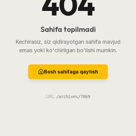
404
Sahifa topilmadi
Kechirasiz, siz qidirayotgan sahifa mavjud
emas yoki ko'chirilgan bo'lishi mumkin.
Bosh sahifaga qaytish
URL:
/archives/7869