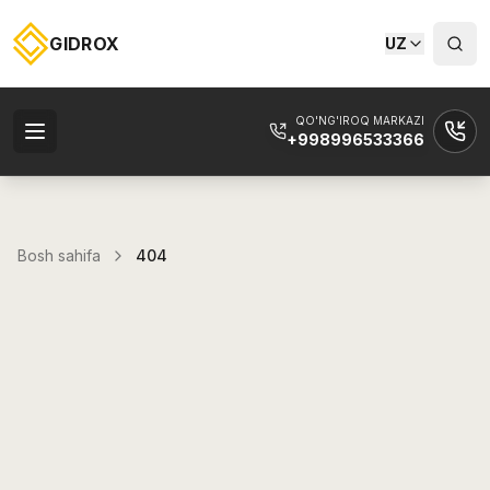
GIDROX
UZ
QO'NG'IROQ MARKAZI
+998996533366
Bosh sahifa
404