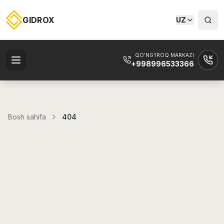
GIDROX
UZ
QO'NG'IROQ MARKAZI
+998996533366
Bosh sahifa
404