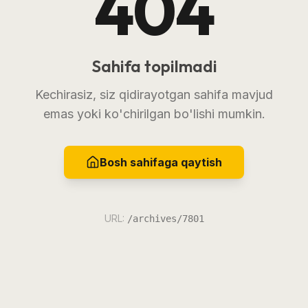
404
Sahifa topilmadi
Kechirasiz, siz qidirayotgan sahifa mavjud
emas yoki ko'chirilgan bo'lishi mumkin.
Bosh sahifaga qaytish
URL:
/archives/7801