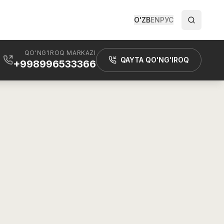
O'ZB
EN
РУС
QO'NG'IROQ MARKAZI
QAYTA QO'NG'IROQ
+998996533366