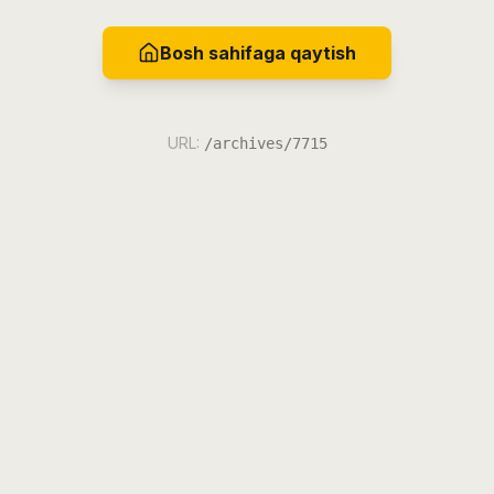
Bosh sahifaga qaytish
URL:
/archives/7715