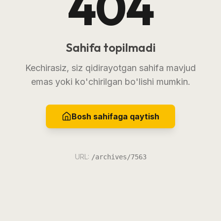
404
Sahifa topilmadi
Kechirasiz, siz qidirayotgan sahifa mavjud
emas yoki ko'chirilgan bo'lishi mumkin.
Bosh sahifaga qaytish
URL:
/archives/7563