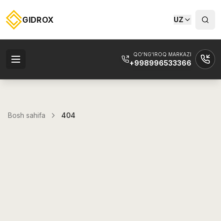
GIDROX
UZ
QO'NG'IROQ MARKAZI
+998996533366
Bosh sahifa
404