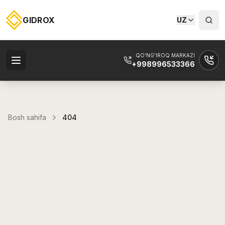
GIDROX
UZ
QO'NG'IROQ MARKAZI
+998996533366
Bosh sahifa
404