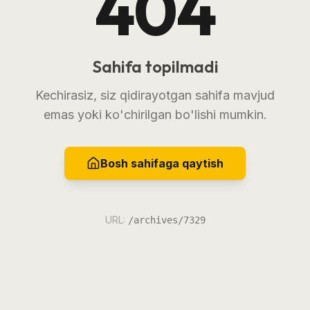
404
Sahifa topilmadi
Kechirasiz, siz qidirayotgan sahifa mavjud
emas yoki ko'chirilgan bo'lishi mumkin.
Bosh sahifaga qaytish
URL:
/archives/7329