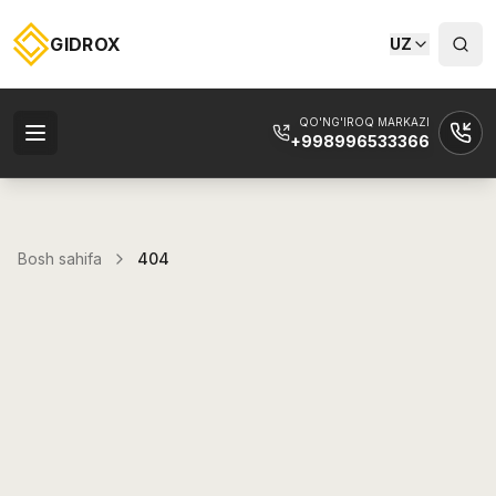
GIDROX
UZ
QO'NG'IROQ MARKAZI
+998996533366
Bosh sahifa
404