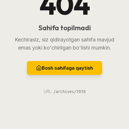
404
Sahifa topilmadi
Kechirasiz, siz qidirayotgan sahifa mavjud
emas yoki ko'chirilgan bo'lishi mumkin.
Bosh sahifaga qaytish
URL:
/archives/7078