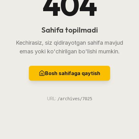
404
Sahifa topilmadi
Kechirasiz, siz qidirayotgan sahifa mavjud
emas yoki ko'chirilgan bo'lishi mumkin.
Bosh sahifaga qaytish
URL:
/archives/7025