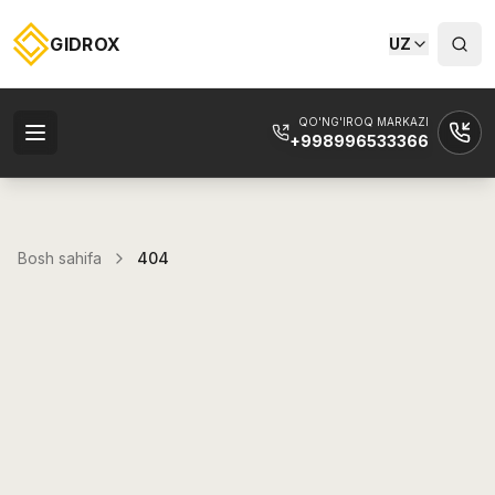
GIDROX
UZ
QO'NG'IROQ MARKAZI
+998996533366
Bosh sahifa
404