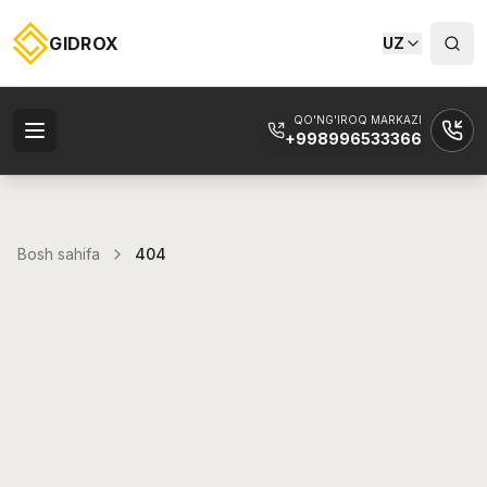
GIDROX
UZ
QO'NG'IROQ MARKAZI
+998996533366
Bosh sahifa
404