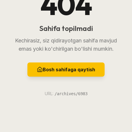
404
Sahifa topilmadi
Kechirasiz, siz qidirayotgan sahifa mavjud
emas yoki ko'chirilgan bo'lishi mumkin.
Bosh sahifaga qaytish
URL:
/archives/6983