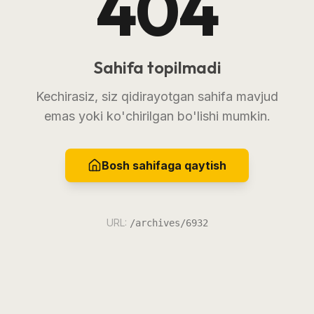
404
Sahifa topilmadi
Kechirasiz, siz qidirayotgan sahifa mavjud
emas yoki ko'chirilgan bo'lishi mumkin.
Bosh sahifaga qaytish
URL:
/archives/6932