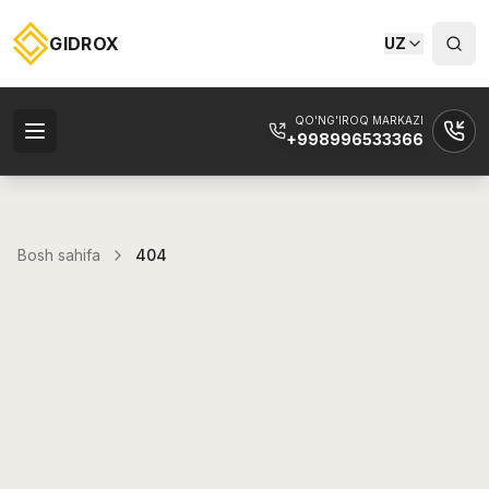
GIDROX
UZ
QO'NG'IROQ MARKAZI
+998996533366
Bosh sahifa
404