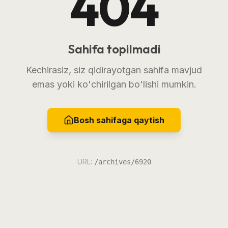
404
Sahifa topilmadi
Kechirasiz, siz qidirayotgan sahifa mavjud
emas yoki ko'chirilgan bo'lishi mumkin.
Bosh sahifaga qaytish
URL:
/archives/6920