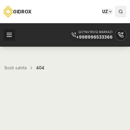
GIDROX
UZ
QO'NG'IROQ MARKAZI
+998996533366
Bosh sahifa
404