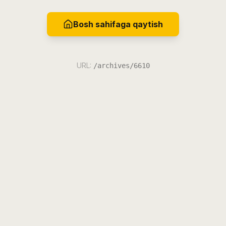
Bosh sahifaga qaytish
URL:
/archives/6610