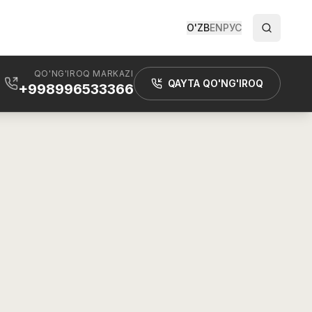
O'ZB
EN
РУС
QO'NG'IROQ MARKAZI
QAYTA QO'NG'IROQ
+998996533366