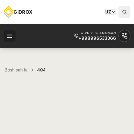
GIDROX
UZ
QO'NG'IROQ MARKAZI
+998996533366
Bosh sahifa
404