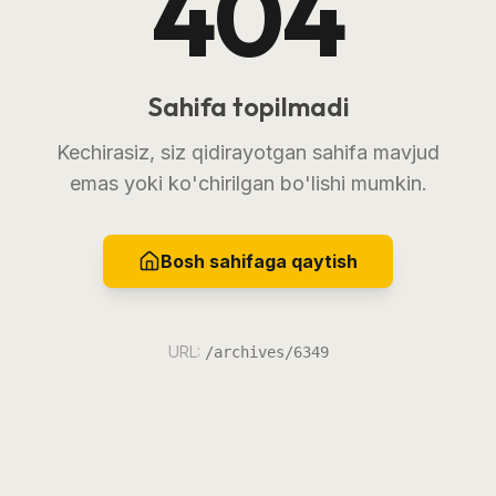
404
Sahifa topilmadi
Kechirasiz, siz qidirayotgan sahifa mavjud
emas yoki ko'chirilgan bo'lishi mumkin.
Bosh sahifaga qaytish
URL:
/archives/6349