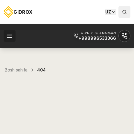
GIDROX
UZ
QO'NG'IROQ MARKAZI
+998996533366
Bosh sahifa
404