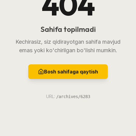
404
Sahifa topilmadi
Kechirasiz, siz qidirayotgan sahifa mavjud
emas yoki ko'chirilgan bo'lishi mumkin.
Bosh sahifaga qaytish
URL:
/archives/6283