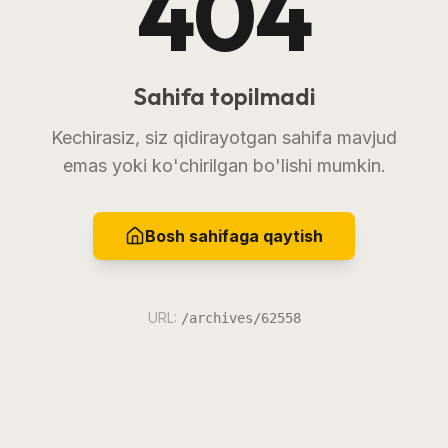
404
Sahifa topilmadi
Kechirasiz, siz qidirayotgan sahifa mavjud
emas yoki ko'chirilgan bo'lishi mumkin.
Bosh sahifaga qaytish
URL:
/archives/62558