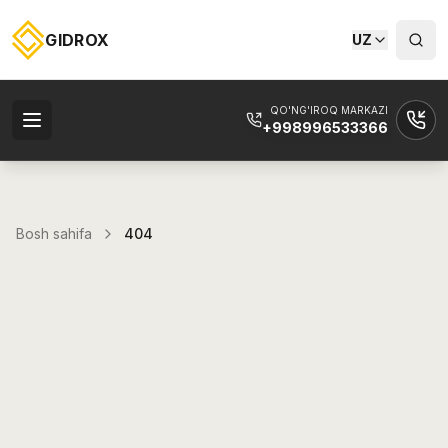
GIDROX
UZ
QO'NG'IROQ MARKAZI
+998996533366
Bosh sahifa
404