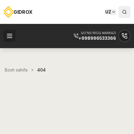
GIDROX
UZ
QO'NG'IROQ MARKAZI
+998996533366
Bosh sahifa
404