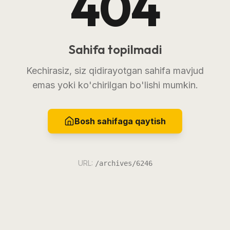
404
Sahifa topilmadi
Kechirasiz, siz qidirayotgan sahifa mavjud
emas yoki ko'chirilgan bo'lishi mumkin.
Bosh sahifaga qaytish
URL:
/archives/6246