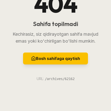
404
Sahifa topilmadi
Kechirasiz, siz qidirayotgan sahifa mavjud
emas yoki ko'chirilgan bo'lishi mumkin.
Bosh sahifaga qaytish
URL:
/archives/62162