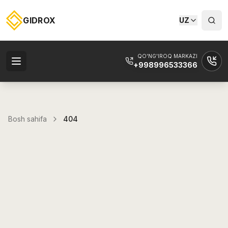
GIDROX
UZ
QO'NG'IROQ MARKAZI
+998996533366
Bosh sahifa
404