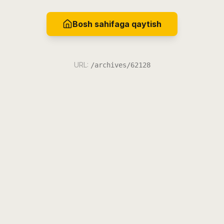
Bosh sahifaga qaytish
URL:
/archives/62128