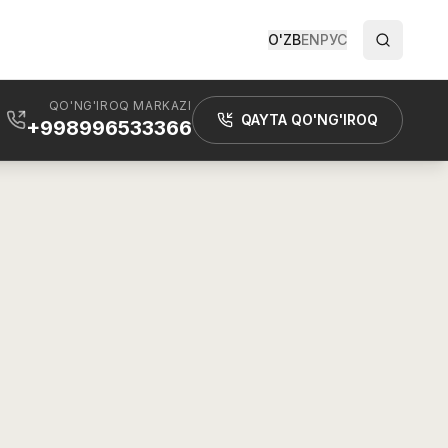
O'ZB
EN
РУС
QO'NG'IROQ MARKAZI
QAYTA QO'NG'IROQ
+998996533366