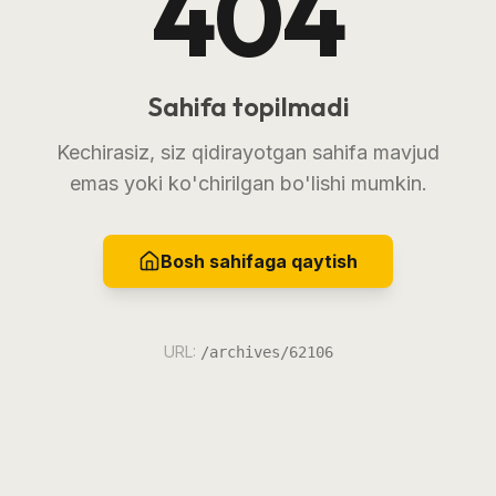
404
Sahifa topilmadi
Kechirasiz, siz qidirayotgan sahifa mavjud
emas yoki ko'chirilgan bo'lishi mumkin.
Bosh sahifaga qaytish
URL:
/archives/62106