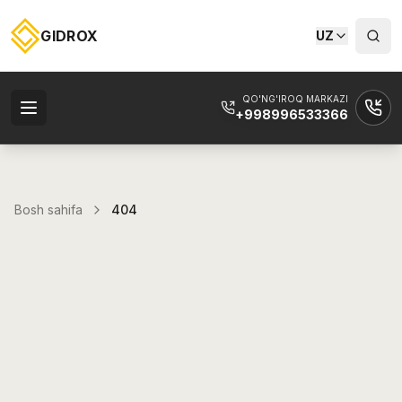
GIDROX
UZ
QO'NG'IROQ MARKAZI
+998996533366
Bosh sahifa
404